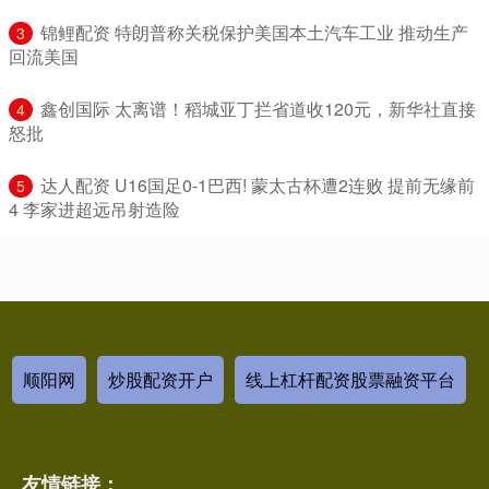
​锦鲤配资 特朗普称关税保护美国本土汽车工业 推动生产
3
回流美国
​鑫创国际 太离谱！稻城亚丁拦省道收120元，新华社直接
4
怒批
​达人配资 U16国足0-1巴西! 蒙太古杯遭2连败 提前无缘前
5
4 李家进超远吊射造险
顺阳网
炒股配资开户
线上杠杆配资股票融资平台
友情链接：