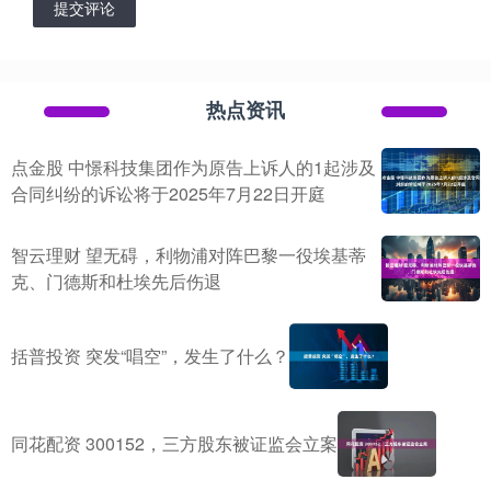
提交评论
热点资讯
点金股 中憬科技集团作为原告上诉人的1起涉及
合同纠纷的诉讼将于2025年7月22日开庭
智云理财 望无碍，利物浦对阵巴黎一役埃基蒂
克、门德斯和杜埃先后伤退
括普投资 突发“唱空”，发生了什么？
同花配资 300152，三方股东被证监会立案