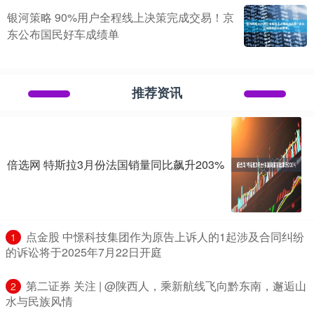
银河策略 90%用户全程线上决策完成交易！京
东公布国民好车成绩单
推荐资讯
倍选网 特斯拉3月份法国销量同比飙升203%
​点金股 中憬科技集团作为原告上诉人的1起涉及合同纠纷
1
的诉讼将于2025年7月22日开庭
​第二证券 关注 | @陕西人，乘新航线飞向黔东南，邂逅山
2
水与民族风情