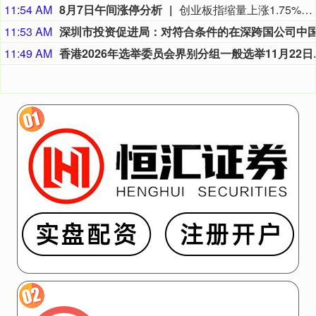
11:54 AM
8月7日午间涨停分析
创业板指缩量上涨1.75%，医药、算力硬件股持续爆发。宝鼎科技、云南锗业、汇绿生态、沃格光电、百花医药均4连板，一图看懂>>
11:53 AM
11:49 AM
香港2026年