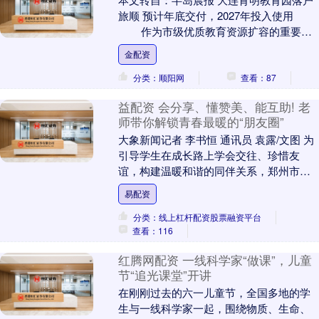
旅顺 预计年底交付，2027年投入使用
作为市级优质教育资源扩容的重要布
局，位于旅顺龙头街道的大连育明教育....
金配资
分类：顺阳网
查看：87
益配资 会分享、懂赞美、能互助! 老
师带你解锁青春最暖的“朋友圈”
大象新闻记者 李书恒 通讯员 袁露/文图 为
引导学生在成长路上学会交往、珍惜友
谊，构建温暖和谐的同伴关系，郑州市二
七区长江西路小学围绕“以友为光 共赴成
易配资
长”主题....
分类：线上杠杆配资股票融资平台
查看：116
红腾网配资 一线科学家“做课”，儿童
节“追光课堂”开讲
在刚刚过去的六一儿童节，全国多地的学
生与一线科学家一起，围绕物质、生命、