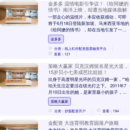
金多多 温情电影引争议！《给阿嬷的
情书》南洋上映，却遭当地媒体曲解
一部走心的温情片，本应收获感动，可即
将于6月18日登陆新加坡、马来西亚等地的
《给阿嬷的情书》，却在当地引发了一场
没必要的争议。 这部小成本影片没有大牌
金多多
演员，主打....
分类：线上杠杆配资股票融资平台
查看：121
策略大赢家 贝克汉姆留名星光大道，
15岁贝小七美成芭比娃娃！
出身于高度明星光环的贝克汉姆一家，“”哈
珀天生注定要活在镁光灯之下。 2011年7
月10日出生的她，是家里最小的孩子，可
以说是集爸爸全家宠爱于一身。 像贝克汉
策略大赢家
姆....
分类：炒股配资开户
查看：194
金配资 大连育明教育园落户旅顺
本文转自：半岛晨报 大连育明教育园落户