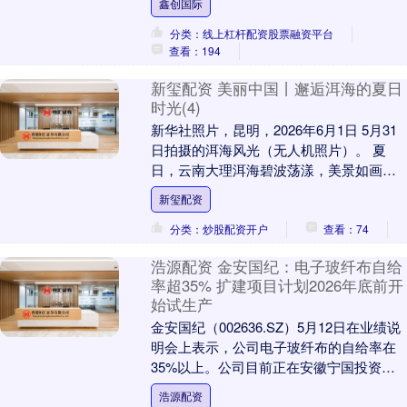
鑫创国际
客中心....
分类：线上杠杆配资股票融资平台
查看：194
新玺配资 美丽中国丨邂逅洱海的夏日
时光(4)
新华社照片，昆明，2026年6月1日 5月31
日拍摄的洱海风光（无人机照片）。 夏
日，云南大理洱海碧波荡漾，美景如画，
旖旎风光令人沉醉。 新华社记者 彭奕凯
新玺配资
摄....
分类：炒股配资开户
查看：74
浩源配资 金安国纪：电子玻纤布自给
率超35% 扩建项目计划2026年底前开
始试生产
金安国纪（002636.SZ）5月12日在业绩说
明会上表示，公司电子玻纤布的自给率在
35%以上。公司目前正在安徽宁国投资建
设年产6000万米电子级玻纤布扩建项目....
浩源配资