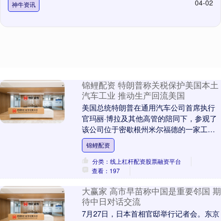
04-02
神牛资讯
锦鲤配资 特朗普称关税保护美国本土
汽车工业 推动生产回流美国
美国总统特朗普在通用汽车公司首席执行
官玛丽·博拉及其他高管的陪同下，参观了
该公司位于密歇根州米尔福德的一家工
厂，并向工人们发表讲话。他提到政府对
锦鲤配资
进口汽车加征25....
分类：线上杠杆配资股票融资平台
查看：197
大赢家 高市早苗称中国是重要邻国 期
待中日对话交流
7月27日，日本首相官邸举行记者会。东京