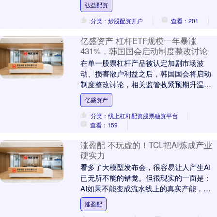
弘益配资
取得了良....
分类：炒股配资开户
查看：201
亿盛资产 杠杆ETF规模一年暴涨
431%，韩国国会启动制度整改讨论
在单一股票杠杆产品被认定加剧市场波
动、损害散户利益之后，韩国国会将启动
制度整改讨论，相关监管收紧预期升温。 7
月3日，据韩国《先驱经济》报道，韩国共
亿盛资产
同民主党旗下....
分类：线上杠杆配资股票融资平台
查看：159
涨盈配 不玩虚的！TCL把AI炼成产业
硬实力
看多了大模型发布会，很容易让人产生AI
已无所不能的错觉。但很现实的一面是：
AI如果不能变成流水线上的真实产能，不
能拉升良品率或缩短研发周期，那它充其
涨盈配
量只是个烧....