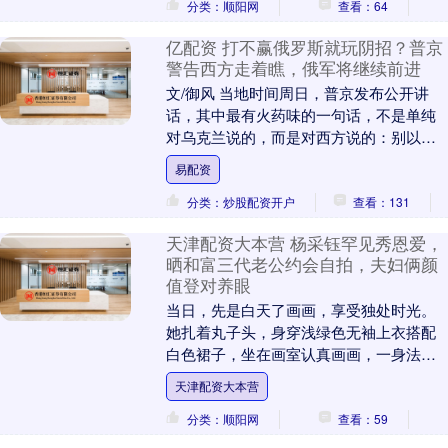
分类：顺阳网
查看：64
亿配资 打不赢俄罗斯就玩阴招？普京
警告西方走着瞧，俄军将继续前进
文/御风 当地时间周日，普京发布公开讲
话，其中最有火药味的一句话，不是单纯
对乌克兰说的，而是对西方说的：别以为
靠阴招、破坏、远程袭击和舆论战，就能
易配资
阻止俄罗斯在战....
分类：炒股配资开户
查看：131
天津配资大本营 杨采钰罕见秀恩爱，
晒和富三代老公约会自拍，夫妇俩颜
值登对养眼
当日，先是白天了画画，享受独处时光。
她扎着丸子头，身穿浅绿色无袖上衣搭配
白色裙子，坐在画室认真画画，一身法式
休闲打扮看起来温柔显气质，看起来真的
天津配资大本营
好美，关键是杨采....
分类：顺阳网
查看：59