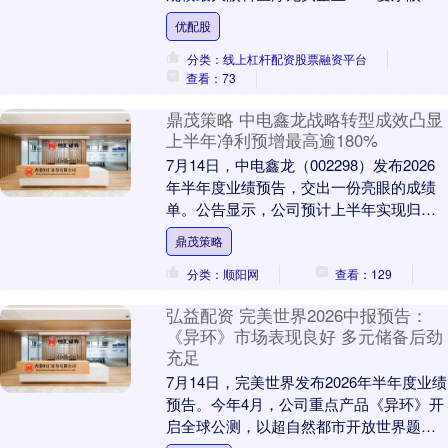
医院集团股份有限公司（简称“爱尔眼科”，
优配股
3000....
分类：线上杠杆配资股票融资平台
查看：73
鼎茂策略 中电鑫龙战略转型成效凸显
上半年净利预增最高逾180%
7月14日，中电鑫龙（002298）发布2026
年半年度业绩预告，交出一份亮眼的成绩
单。公告显示，公司预计上半年实现归属
于上市公司股东的净利润为3800万元至5....
鼎茂策略
分类：顺阳网
查看：129
弘益配资 完美世界2026中报预告：
《异环》市场表现良好 多元储备后劲
充足
7月14日，完美世界发布2026年半年度业绩
预告。今年4月，公司重点产品《异环》开
启全球公测，以超自然都市开放世界题
材、丰富的都市经营玩法等差异化优势，