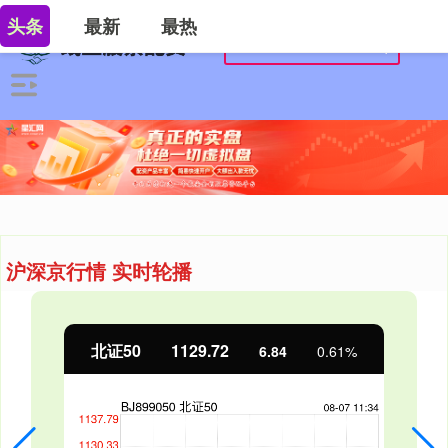
头条
最新
最热
沪深京行情 实时轮播
北证50
1129.72
6.84
0.61%