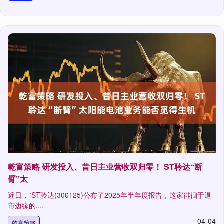
乾富策略 研发投入、昔日主业营收双归零！ ST聆达“断
臂”太
近日，*ST聆达(300125)公布了2025年半年度报告，这家徘徊于退
市边缘的....
04-04
乾富策略