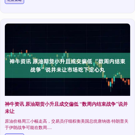
神牛资讯 原油期货小升且成交偏低 “数周内结束战争”说并
未让
原油价格周三小幅走高，交易员仔细权衡美国总统唐纳德·特朗普关
于伊朗战争可能在数周....