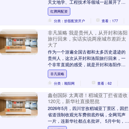
天文地学、工程技术等领域一起展开了一
节生动的公益课程。据悉，这是教育部基
红腾网配资
础教育司、科学技....
分类：炒股配资开户
查看：177
非凡策略 我是贵州人，从开封和洛阳
旅行回来，实话实说两座城市差距太
大了
作为一个游遍全国古都和太多历史遗迹的
贵州人，这次从开封和洛阳旅行回来，一
个非常直观的感受，就是开封和洛阳作为
两座同属河南的历史名城，呈现出截然不
非凡策略
同的气质，差距实....
分类：顺阳网
查看：62
鑫创国际 太离谱！稻城亚丁拦省道收
120元，新华社直接怒批
2026年5月，四川甘孜稻城亚丁景区，因拦
省道强制收观光车费彻底炸锅，全网骂声
一片，连新华社都点名批评。 5月中旬，一
位自驾博主去稻城亚丁，在香格里拉镇游