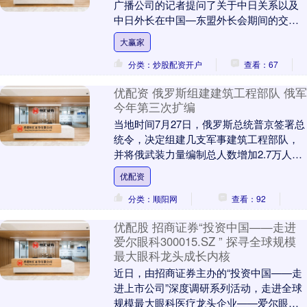
广播公司的记者提问了关于中日关系以及
中日外长在中国—东盟外长会期间的交流
情况。 日本首相高市早苗表示，中国是重
大赢家
要的邻国，....
分类：炒股配资开户
查看：67
优配资 俄罗斯组建建筑工程部队 俄军
今年第三次扩编
当地时间7月27日，俄罗斯总统普京签署总
统令，决定组建几支军事建筑工程部队，
并将俄武装力量编制总人数增加2.7万人至
242万余人。这一命令将于8月1日生效。现
优配资
役....
分类：顺阳网
查看：92
优配股 招商证券“投资中国——走进
爱尔眼科300015.SZ ” 探寻全球规模
最大眼科龙头成长内核
近日，由招商证券主办的“投资中国——走
进上市公司”深度调研系列活动，走进全球
规模最大眼科医疗龙头企业——爱尔眼科