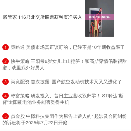
股管家 116只北交所股票获融资净买入
​策略通 美债市场真正该盯的，已经不是10年期收益率了
1
​快牛策略 王阳带6岁女儿上山挖笋！和高斯穿情侣装很甜
2
蜜，戏里戏外好男人
​尚竞配资 首次披露! 国产航空发动机技术又又又进化了
3
​乾富策略 研发投入、昔日主业营收双归零！ ST聆达“断
4
臂”太阳能电池业务能否觅得生机
​点金股 中憬科技集团作为原告上诉人的1起涉及合同纠纷
5
的诉讼将于2025年7月22日开庭