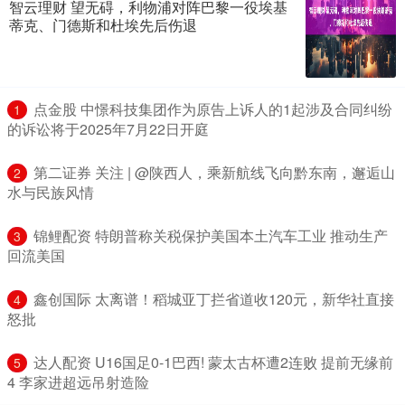
智云理财 望无碍，利物浦对阵巴黎一役埃基
蒂克、门德斯和杜埃先后伤退
​点金股 中憬科技集团作为原告上诉人的1起涉及合同纠纷
1
的诉讼将于2025年7月22日开庭
​第二证券 关注 | @陕西人，乘新航线飞向黔东南，邂逅山
2
水与民族风情
​锦鲤配资 特朗普称关税保护美国本土汽车工业 推动生产
3
回流美国
​鑫创国际 太离谱！稻城亚丁拦省道收120元，新华社直接
4
怒批
​达人配资 U16国足0-1巴西! 蒙太古杯遭2连败 提前无缘前
5
4 李家进超远吊射造险