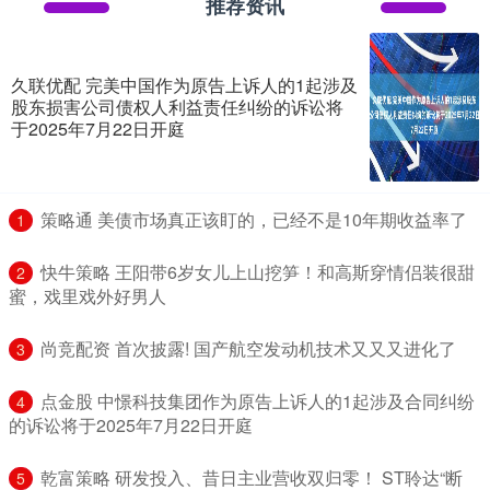
推荐资讯
久联优配 完美中国作为原告上诉人的1起涉及
股东损害公司债权人利益责任纠纷的诉讼将
于2025年7月22日开庭
​策略通 美债市场真正该盯的，已经不是10年期收益率了
1
​快牛策略 王阳带6岁女儿上山挖笋！和高斯穿情侣装很甜
2
蜜，戏里戏外好男人
​尚竞配资 首次披露! 国产航空发动机技术又又又进化了
3
​点金股 中憬科技集团作为原告上诉人的1起涉及合同纠纷
4
的诉讼将于2025年7月22日开庭
​乾富策略 研发投入、昔日主业营收双归零！ ST聆达“断
5