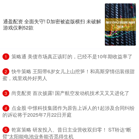
通盈配资 全面失守! D加密被盗版横扫 未破解
游戏仅剩52款
​策略通 美债市场真正该盯的，已经不是10年期收益率了
1
​快牛策略 王阳带6岁女儿上山挖笋！和高斯穿情侣装很甜
2
蜜，戏里戏外好男人
​尚竞配资 首次披露! 国产航空发动机技术又又又进化了
3
​点金股 中憬科技集团作为原告上诉人的1起涉及合同纠纷
4
的诉讼将于2025年7月22日开庭
​乾富策略 研发投入、昔日主业营收双归零！ ST聆达“断
5
臂”太阳能电池业务能否觅得生机