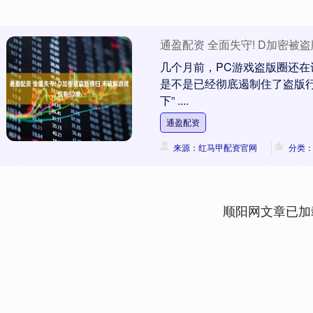
通盈配资 全面失守! D加密被
几个月前，PC游戏盗版圈还在
是不是已经彻底遏制住了盗版行
下” ....
通盈配资
来源：红马甲配资官网
分类
顺阳网文章已加