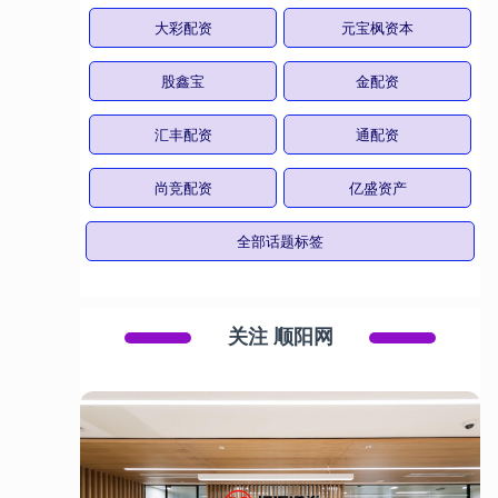
大彩配资
元宝枫资本
股鑫宝
金配资
汇丰配资
通配资
尚竞配资
亿盛资产
全部话题标签
关注 顺阳网