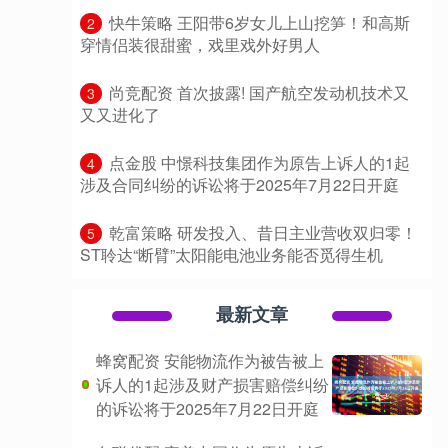
​快牛策略 王阳带6岁女儿上山挖笋！和高斯
2
穿情侣装很甜蜜，戏里戏外好男人
​尚竞配资 首次披露! 国产航空发动机技术又
3
又又进化了
​点金股 中憬科技集团作为原告上诉人的1起
4
涉及合同纠纷的诉讼将于2025年7月22日开庭
​乾富策略 研发投入、昔日主业营收双归零！
5
ST聆达“断臂”太阳能电池业务能否觅得生机
最新文章
蜂窝配资 安能物流作为被告被上
诉人的1起涉及财产损害赔偿纠纷
的诉讼将于2025年7月22日开庭